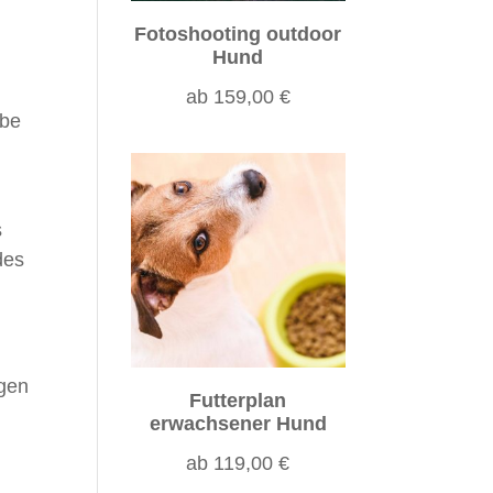
Fotoshooting outdoor
Hund
ab
159,00
€
abe
s
des
ngen
Futterplan
erwachsener Hund
ab
119,00
€