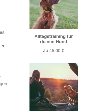
 es
Alltagstraining für
deinen Hund
den
ab
45,00
€
r
igen