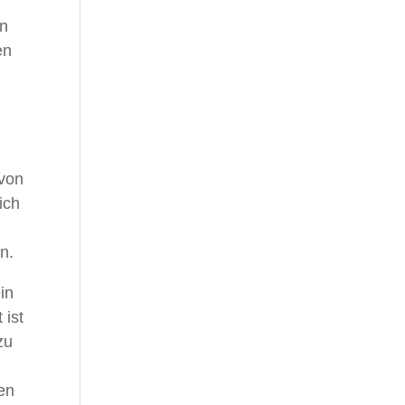
in
en
ovon
ich
n.
in
 ist
zu
en