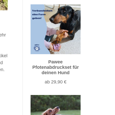
ehr
ikel
Pawee
nd
Pfotenabdruckset für
en.
deinen Hund
ab
29,90
€