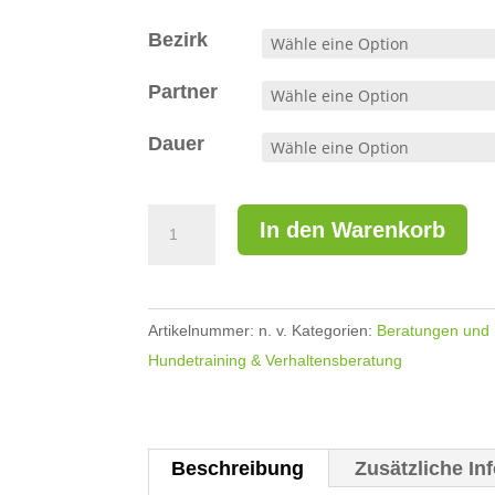
Bezirk
Partner
Dauer
Einzelsession
A
In den Warenkorb
Verhaltensberatung
l
Menge
t
e
Artikelnummer:
n. v.
Kategorien:
Beratungen und 
r
Hundetraining & Verhaltensberatung
n
a
t
i
Beschreibung
Zusätzliche In
v