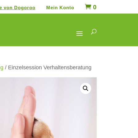
0
le von Dogoroo
Mein Konto
SUCHEN
ng
/ Einzelsession Verhaltensberatung