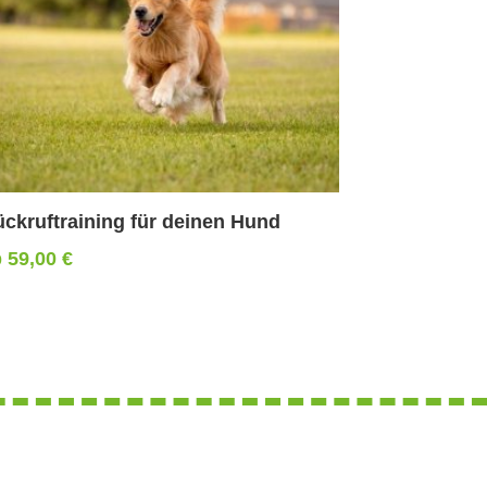
ckruftraining für deinen Hund
b
59,00
€