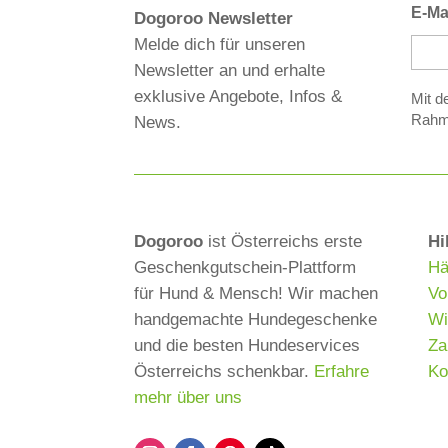
E-Ma
Dogoroo Newsletter
Melde dich für unseren
Newsletter an und erhalte
exklusive Angebote, Infos &
Mit d
A
Rahm
News.
l
t
e
r
Dogoroo
ist Österreichs erste
Hi
n
Geschenkgutschein-Plattform
Hä
a
für Hund & Mensch! Wir machen
Vo
t
handgemachte Hundegeschenke
Wi
i
und die besten Hunde­services
Za
v
Österreichs schenkbar.
Erfahre
Ko
e
mehr über uns
: