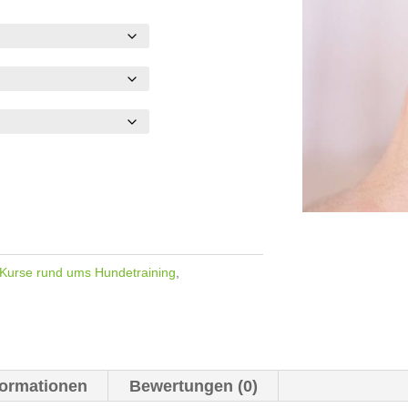
Kurse rund ums Hundetraining
,
formationen
Bewertungen (0)