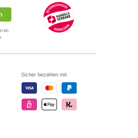
n
en im
.
Sicher bezahlen mit