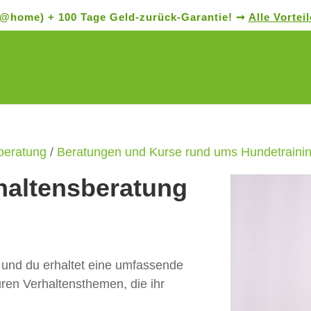
nt@home) + 100 Tage Geld-zurück-Garantie! ➞
Alle Vortei
Products
search
beratung
/
Beratungen und Kurse rund ums Hundetraini
haltensberatung
d und du erhaltet eine umfassende
ren Verhaltensthemen, die ihr