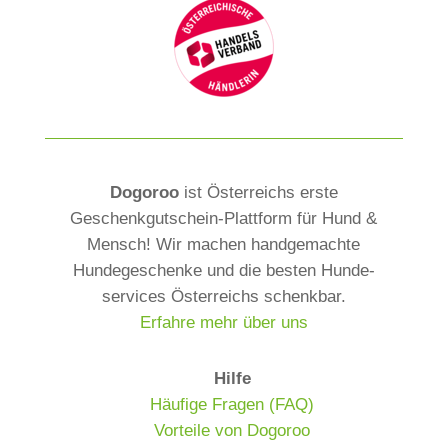
r
n
a
t
i
v
e
Dogoroo
ist Österreichs erste
:
Geschenkgutschein-Plattform für Hund &
Mensch! Wir machen handgemachte
Hundegeschenke und die besten Hunde­
services Österreichs schenkbar.
Erfahre mehr über uns
Hilfe
Häufige Fragen (FAQ)
Vorteile von Dogoroo